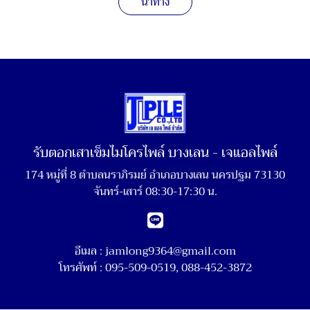
นำทาง
รับตอกเสาเข็มไมโครไพล์ บางเลน - เจแอลไพล์
174 หมู่ที่ 8 ตำบลนราภิรมย์ อำเภอบางเลน นครปฐม 73130
จันทร์-เสาร์ 08:30-17:30 น.
อีเมล :
jamlong9364@gmail.com
โทรศัพท์ :
095-509-0519
,
088-452-3872