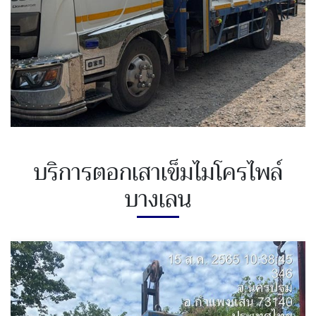
บริการตอกเสาเข็มไมโครไพล์
บางเลน