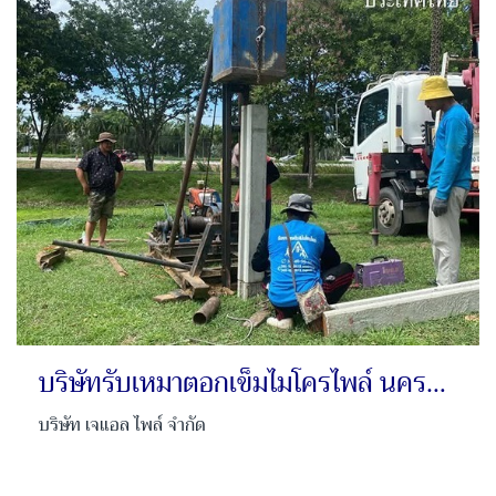
บริษัทรับเหมาตอกเข็มไมโครไพล์ นครปฐม
บริษัท เจแอล ไพล์ จำกัด