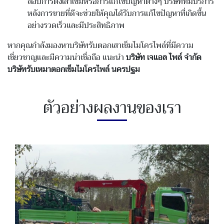
สอบการตั้งเสาเข็มหรือการแก้ไขปัญหาต่างๆ บริษัทที่มีบริการ
หลังการขายที่ดีจะช่วยให้คุณได้รับการแก้ไขปัญหาที่เกิดขึ้น
อย่างรวดเร็วและมีประสิทธิภาพ
หากคุณกำลังมองหาบริษัทรับตอกเสาเข็มไมโครไพล์ที่มีความ
เชี่ยวชาญและมีความน่าเชื่อถือ แนะนำ
บริษัท เจแอล ไพล์ จำกัด
บริษัทรับเหมาตอกเข็มไมโครไพล์ นครปฐม
ตัวอย่างผลงานของเรา