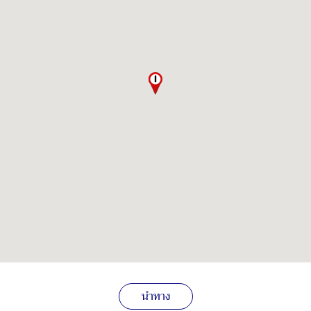
นำทาง