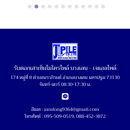
รับตอกเสาเข็มไมโครไพล์ บางเลน - เจแอลไพล์
174 หมู่ที่ 8 ตำบลนราภิรมย์ อำเภอบางเลน นครปฐม 73130
จันทร์-เสาร์ 08:30-17:30 น.
อีเมล :
jamlong9364@gmail.com
โทรศัพท์ :
095-509-0519
,
088-452-3872