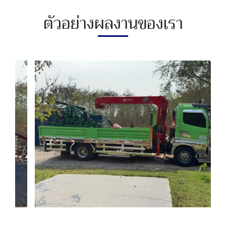
ตัวอย่างผลงานของเรา