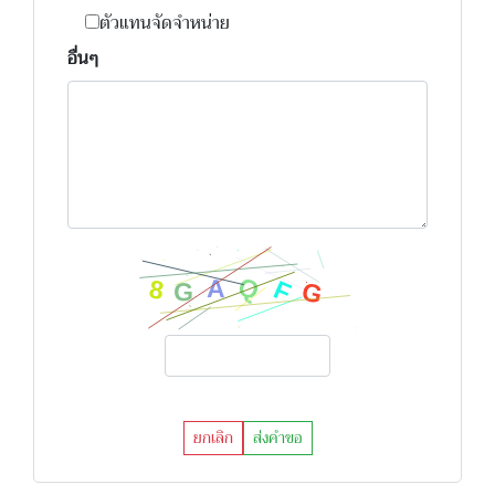
ตัวแทนจัดจำหน่าย
อื่นๆ
ยกเลิก
ส่งคำขอ