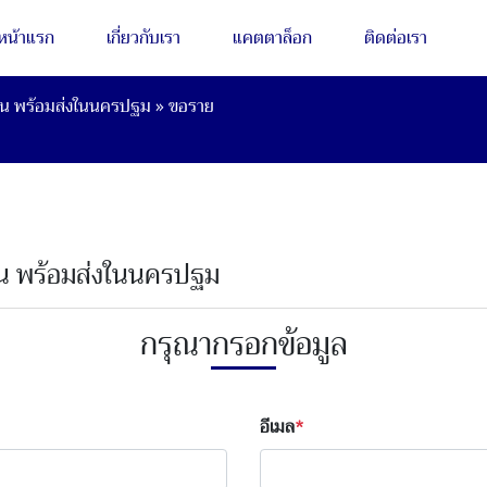
หน้าแรก
เกี่ยวกับเรา
แคตตาล็อก
ติดต่อเรา
งาน พร้อมส่งในนครปฐม
»
ขอราย
งงาน พร้อมส่งในนครปฐม
กรุณากรอกข้อมูล
อีเมล