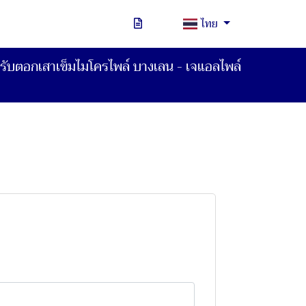
ไทย
รับตอกเสาเข็มไมโครไพล์ บางเลน - เจแอลไพล์