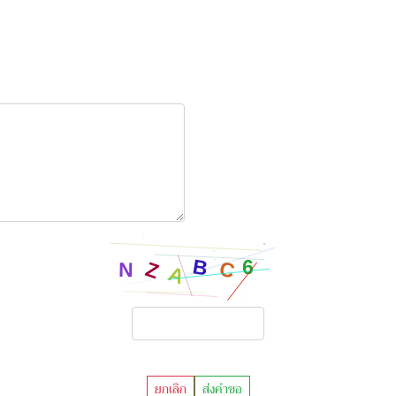
ยกเลิก
ส่งคำขอ