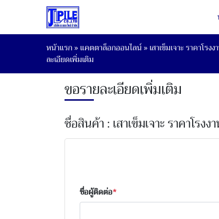
หน้าแรก
»
แคตตาล็อกออนไลน์
»
เสาเข็มเจาะ ราคาโรง
ละเอียดเพิ่มเติม
ขอรายละเอียดเพิ่มเติม
ชื่อสินค้า : เสาเข็มเจาะ ราคาโร
ชื่อผู้ติดต่อ