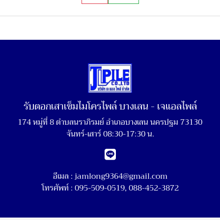
รับตอกเสาเข็มไมโครไพล์ บางเลน - เจแอลไพล์
174 หมู่ที่ 8 ตำบลนราภิรมย์ อำเภอบางเลน นครปฐม 73130
จันทร์-เสาร์ 08:30-17:30 น.
อีเมล :
jamlong9364@gmail.com
โทรศัพท์ :
095-509-0519
,
088-452-3872