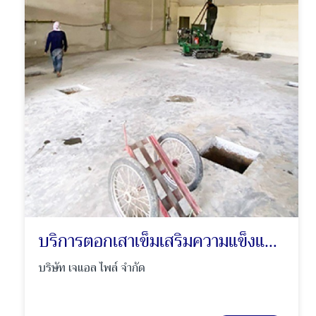
บริการตอกเสาเข็มเสริมความแข็งแรงในโรงงาน
บริษัท เจแอล ไพล์ จำกัด