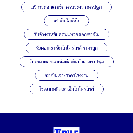
บริการตอกเสาเข็ม ครบวงจร นครปฐม
เสาเข็มใกล้ฉัน
รับจ้างงานซับคอนแทรคตอกเสาเข็ม
รับตอกเสาเข็มไมโครไพล์ ราคาถูก
รับเหมาตอกเสาเข็มต่อเติมบ้าน นครปฐม
เสาเข็มเจาะราคาโรงงาน
โรงงานผลิตเสาเข็มไมโครไพล์