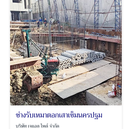
ช่างรับเหมาตอกเสาเข็มนครปฐม
บริษัท เจแอล ไพล์ จำกัด