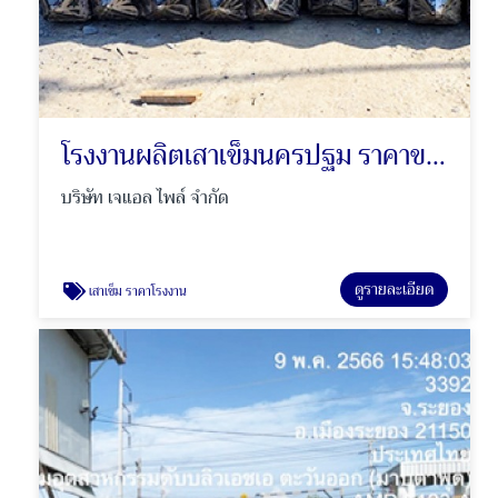
โรงงานผลิตเสาเข็มนครปฐม ราคาขายส่ง
บริษัท เจแอล ไพล์ จำกัด
ดูรายละเอียด
เสาเข็ม ราคาโรงงาน