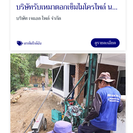
บริษัทรับเหมาตอกเข็มไมโครไพล์ นครปฐม
บริษัท เจแอล ไพล์ จำกัด
ดูรายละเอียด
เสาเข็มใกล้ฉัน