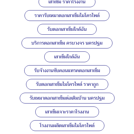
เสาเข็ม ราคาโรงงาน
ราคารับเหมาตอกเสาเข็มไมโครไพล์
รับตอกเสาเข็มใกล้ฉัน
บริการตอกเสาเข็ม ครบวงจร นครปฐม
เสาเข็มใกล้ฉัน
รับจ้างงานซับคอนแทรคตอกเสาเข็ม
รับตอกเสาเข็มไมโครไพล์ ราคาถูก
รับเหมาตอกเสาเข็มต่อเติมบ้าน นครปฐม
เสาเข็มเจาะราคาโรงงาน
โรงงานผลิตเสาเข็มไมโครไพล์