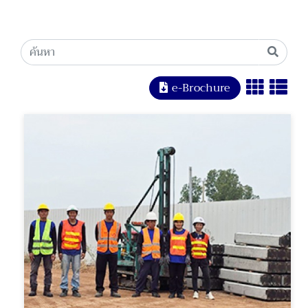
e-Brochure