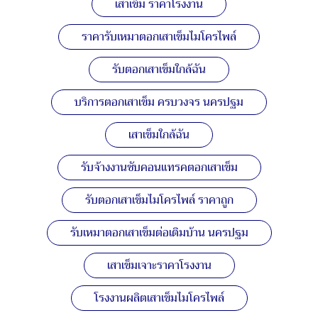
เสาเข็ม ราคาโรงงาน
ราคารับเหมาตอกเสาเข็มไมโครไพล์
รับตอกเสาเข็มใกล้ฉัน
บริการตอกเสาเข็ม ครบวงจร นครปฐม
เสาเข็มใกล้ฉัน
รับจ้างงานซับคอนแทรคตอกเสาเข็ม
รับตอกเสาเข็มไมโครไพล์ ราคาถูก
รับเหมาตอกเสาเข็มต่อเติมบ้าน นครปฐม
เสาเข็มเจาะราคาโรงงาน
โรงงานผลิตเสาเข็มไมโครไพล์