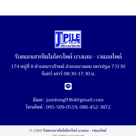
รับตอกเสาเข็มไมโครไพล์ บางเลน - เจแอลไพล์
174 หมู่ที่ 8 ตำบลนราภิรมย์ อำเภอบางเลน นครปฐม 73130
จันทร์-เสาร์ 08:30-17:30 น.
อีเมล :
jamlong9364@gmail.com
โทรศัพท์ :
095-509-0519
,
088-452-3872
© 2569
รับตอกเสาเข็มไมโครไพล์ บางเลน - เจแอลไพล์