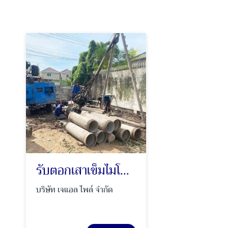
รับตอกเสาเข็มไมโครไพล์ ราคาถูก
บริษัท เจแอล ไพล์ จำกัด