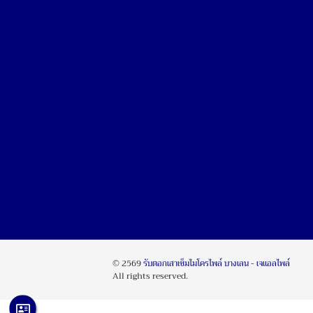
© 2569
รับตอกเสาเข็มไมโครไพล์ บางเลน - เจแอลไพล์
All rights reserved.