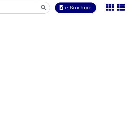
e-Brochure