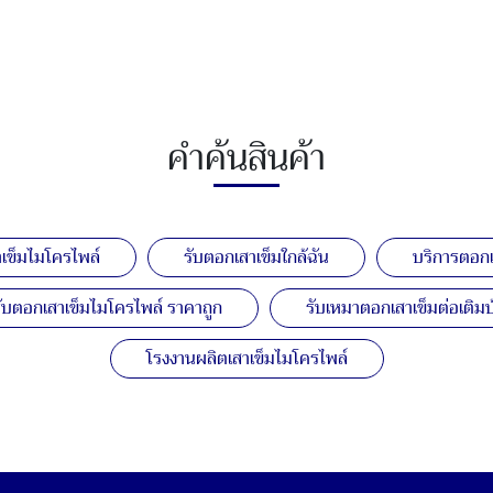
คำค้นสินค้า
เข็มไมโครไพล์
รับตอกเสาเข็มใกล้ฉัน
บริการตอก
ับตอกเสาเข็มไมโครไพล์ ราคาถูก
รับเหมาตอกเสาเข็มต่อเติ
โรงงานผลิตเสาเข็มไมโครไพล์