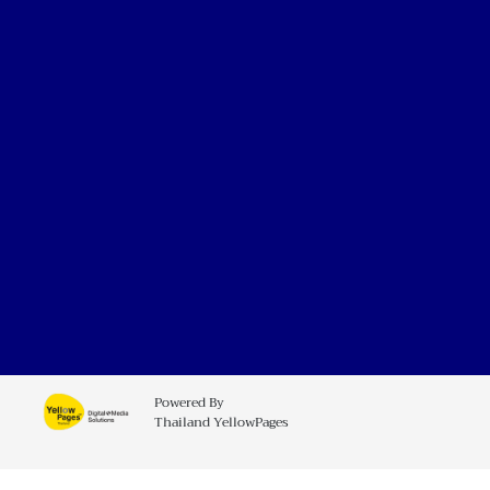
Powered By
Thailand YellowPages