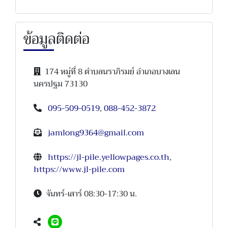
ข้อมูลติดต่อ
174 หมู่ที่ 8 ตำบลนราภิรมย์ อำเภอบางเลน
นครปฐม 73130
095-509-0519
,
088-452-3872
jamlong9364@gmail.com
https://jl-pile.yellowpages.co.th
,
https://www.jl-pile.com
จันทร์-เสาร์ 08:30-17:30 น.