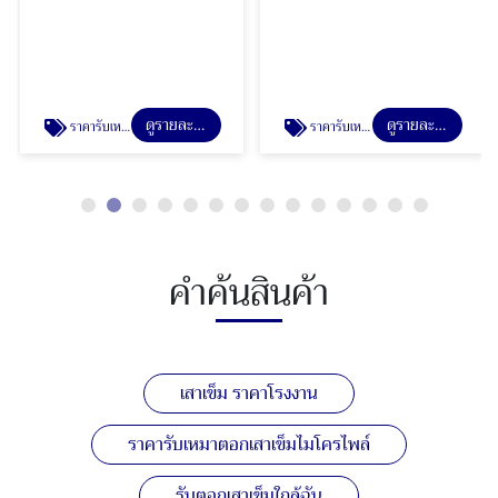
ดูรายละเอียด
ดูรายละเอียด
ราคารับเหมาตอกเสาเข็มไมโครไพล์
ราคารับเหมาตอกเสาเข็มไมโครไพล์
คำค้นสินค้า
เสาเข็ม ราคาโรงงาน
ราคารับเหมาตอกเสาเข็มไมโครไพล์
รับตอกเสาเข็มใกล้ฉัน